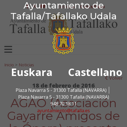
Ayuntamiento de Tafa
Ayuntamiento de
Ir al contenido
Euskera
Castellano
facebook
twitter
youtube
Tafalla/Tafallako Udala
Search for:
Inicio
>
Noticias
Euskara
Castellano
Volver
18 de febrero de 2016
Plaza Navarra 5 - 31300 Tafalla (NAVARRA)
Plaza Navarra 5 - 31300 Tafalla (NAVARRA)
AGAO (Asociación
948 70 18 11
ayuntamiento@tafalla.es
Gayarre Amigos de