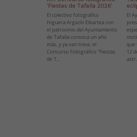
‘Fiestas de Tafalla 2026’
ecl
El colectivo fotográfico
El A
Higuera Argazki Elkartea con
pres
el patrocinio del Ayuntamiento
espe
de Tafalla convoca un año
moti
más, y ya van trece, el
que 
Concurso Fotográfico “Fiestas
12 d
de T...
astr..