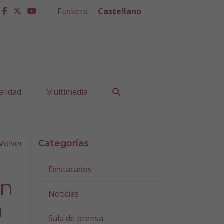
Euskera
Castellano
facebook
twitter
youtube
Buscar
alidad
Multimedia
Volver
Categorías
Destacados
an
Noticias
n
Sala de prensa