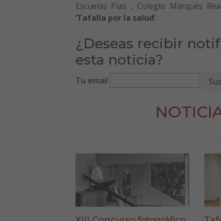
Escuelas Pías , Colegio Marqués Rea
‘Tafalla por la salud’
.
¿Deseas recibir noti
esta noticia?
Tu email
NOTICI
XIII Concurso fotográfico
Taf