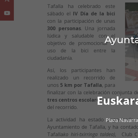
Tafalla ha celebrado este
sábado el
IV Día de la bici
Youtube
con la participación de unas
300 personas
. Una jornada
lúdica y saludable con el
Ayunta
objetivo de promocionar el
uso de la bici entre la
ciudadanía.
Así, los participantes han
realizado un recorrido de
unos
5 km por Tafalla
, para
finalizar con la celebración conjunta
Euskar
tres centros escolares
de la ciudad a l
del recorrido.
La actividad ha estado organizad
Plaza Navarra
Ayuntamiento de Tafalla, y ha contado 
Tafalla
ko hiri-txirringa taldea),
Club Ci