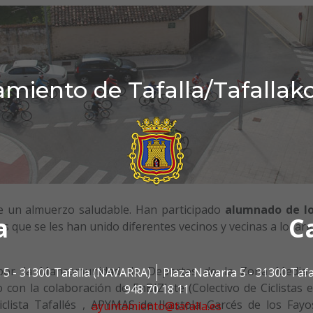
miento de Tafalla/Tafallak
 de un almuerzo saludable. Han participado
alumnado de l
a
C
os que se les han unido diferentes vecinos y vecinas a lo lar
a por la Mancomunidad de Deportes de la Zona Media
 5 - 31300 Tafalla (NAVARRA)
Plaza Navarra 5 - 31300 Taf
con la colaboración de EnBIZIate (Colectivo de Ciclistas 
948 70 18 11
clista Tafallés , APYMAS de Ikastola Garcés de los Fayo
ayuntamiento@tafalla.es