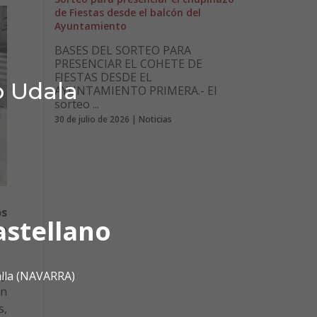
de Fiestas desde el balcón del
Ayuntamiento
BASES DEL SORTEO PARA
PRESENCIAR EL COHETE DE
FIESTAS DESDE EL
o Udala
AYUNTAMIENTO PRIMERA.- El
sorteo ...
30 de julio de 2026 | Noticias
os
astellano
go
 y
alla (NAVARRA)
en
s,