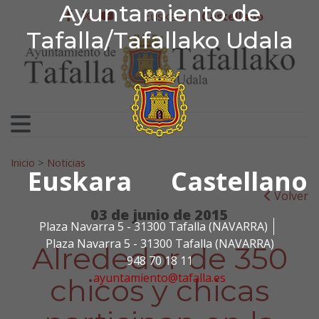
Ayuntamiento de Tafa
Ayuntamiento de
Ir al contenido
Euskera
Castellano
facebook
twitter
youtube
Tafalla/Tafallako Udala
Search for:
Inicio
>
Noticias
Euskara
Castellano
Volver
03 de junio de 2015
Plaza Navarra 5 - 31300 Tafalla (NAVARRA)
Plaza Navarra 5 - 31300 Tafalla (NAVARRA)
Alrededor de 350
948 70 18 11
ayuntamiento@tafalla.es
chicos y chicas