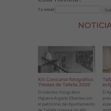
Tu email
NOTICI
XIII Concurso fotográfico
Taf
‘Fiestas de Tafalla 2026’
ecl
El colectivo fotográfico
El A
Higuera Argazki Elkartea con
pres
el patrocinio del Ayuntamiento
espe
de Tafalla convoca un año
moti