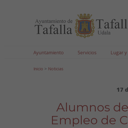
Ayuntamiento de Tafa
Ir al contenido
Ayuntamiento
Servicios
Lugar y
Search for:
Inicio
>
Noticias
17 
Alumnos de 
Empleo de C