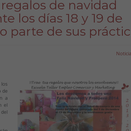
 regalos de navidad
e los días 18 y 19 de
 parte de sus prácti
Notici
 los
o de
an a
n el
 del
arán