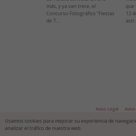
más, y ya van trece, el
que 
Concurso Fotográfico “Fiestas
12 d
de T...
astr..
Aviso Legal
Aviso
Plaza Nav
Usamos cookies para mejorar su experiencia de navegaci
analizar el tráfico de nuestra web.