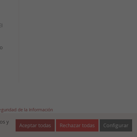
l
to
Seguridad de la Información
afalla.es
os y
Aceptar todas
Rechazar todas
Configurar