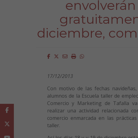
envolverán
gratuitament
diciembre, como
Facebook
Twitter
Email
Imprimir
Whatsapp
17/12/2013
Con motivo de las fechas navideñas,
alumnos de la Escuela taller de emple
Comercio y Marketing de Tafalla v
Facebook
realizar una actividad relacionada co
comercio enmarcada en las prácticas
Twitter
taller.
Así los días 18 y y 19 de diciembre est
Youtube