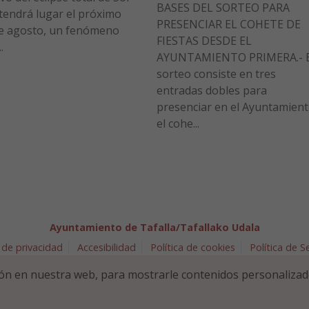
BASES DEL SORTEO PARA
tendrá lugar el próximo
PRESENCIAR EL COHETE DE
e agosto, un fenómeno
FIESTAS DESDE EL
.
AYUNTAMIENTO PRIMERA.- E
sorteo consiste en tres
entradas dobles para
presenciar en el Ayuntamien
el cohe...
Ayuntamiento de Tafalla/Tafallako Udala
 de privacidad
Accesibilidad
Política de cookies
Política de 
arra 5 - 31300 Tafalla (NAVARRA)
948 70 18 11
ayuntamiento@t
ón en nuestra web, para mostrarle contenidos personalizad