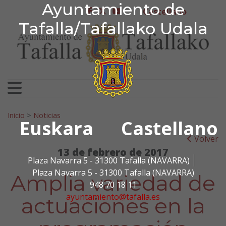
Ayuntamiento de Tafa
Ayuntamiento de
Ir al contenido
Castellano
facebook
twitter
youtube
Tafalla/Tafallako Udala
Search for:
Inicio
>
Noticias
Euskara
Castellano
Volver
13 de febrero de 2017
Plaza Navarra 5 - 31300 Tafalla (NAVARRA)
Plaza Navarra 5 - 31300 Tafalla (NAVARRA)
Amplia variedad de
948 70 18 11
ayuntamiento@tafalla.es
actuaciones en la