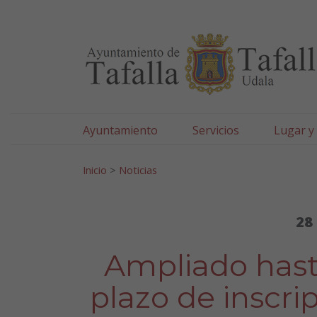
Ayuntamiento de Tafa
Ir al contenido
Ayuntamiento
Servicios
Lugar y
Search for:
Inicio
>
Noticias
28
Ampliado hast
plazo de inscri