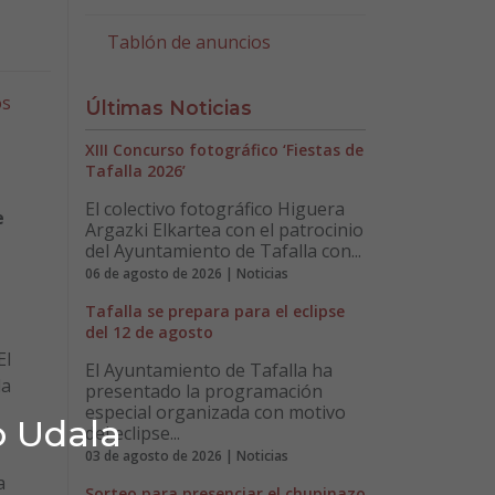
Tablón de anuncios
os
Últimas Noticias
XIII Concurso fotográfico ‘Fiestas de
Tafalla 2026’
El colectivo fotográfico Higuera
e
Argazki Elkartea con el patrocinio
del Ayuntamiento de Tafalla con...
06 de agosto de 2026 | Noticias
Tafalla se prepara para el eclipse
del 12 de agosto
El
El Ayuntamiento de Tafalla ha
la
presentado la programación
especial organizada con motivo
o Udala
del eclipse...
03 de agosto de 2026 | Noticias
a
Sorteo para presenciar el chupinazo