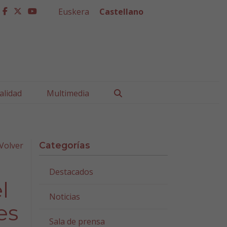
Euskera
Castellano
facebook
twitter
youtube
Buscar
alidad
Multimedia
Volver
Categorías
Destacados
l
Noticias
es
Sala de prensa