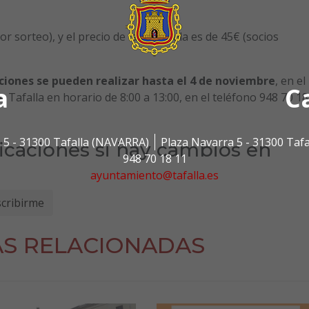
 sorteo), y el precio de la matrícula es de 45€ (socios
pciones se pueden realizar hasta el 4 de noviembre
, en el
a
C
 Tafalla en horario de 8:00 a 13:00, en el teléfono 948 70 18
 5 - 31300 Tafalla (NAVARRA)
Plaza Navarra 5 - 31300 Taf
ficaciones si hay cambios en
948 70 18 11
ayuntamiento@tafalla.es
AS RELACIONADAS