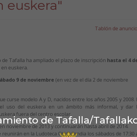
n euskera"
Tablón de anunci
 de Tafalla ha ampliado el plazo de inscripción
hasta el 4 d
 en euskera.
 sábado 9 de noviembre
(en vez de el día 2 de noviembre
 que curse modelo A y D, nacidos entre los años 2005 y 2008. 
r el uso del euskera en un ámbito más informal, y dar 
uskera fuera del centro escolar.
miento de Tafalla/Tafallak
n noviembre de 2013 y continuarán hasta abril de 2014.
e reunirán en la Ludoteca Chiquilandia los sábados de 17:30 