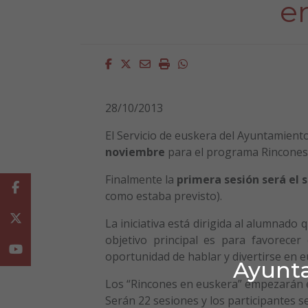
e
Facebook
Twitter
Email
Imprimir
Whatsapp
28/10/2013
El Servicio de euskera del Ayuntamiento
noviembre
para el programa Rincones
Finalmente la
primera sesión será el
Facebook
como estaba previsto).
Twitter
La iniciativa está dirigida al alumnado
objetivo principal es para favorece
Youtube
oportunidad de hablar y divertirse en e
Ayunta
Los “Rincones en euskera” empezarán e
Serán 22 sesiones y los participantes s