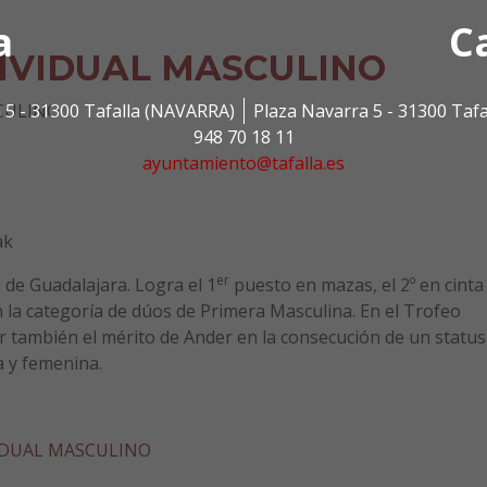
a
C
IVIDUAL MASCULINO
 5 - 31300 Tafalla (NAVARRA)
Plaza Navarra 5 - 31300 Taf
CULINO
948 70 18 11
ayuntamiento@tafalla.es
ak
er
de Guadalajara. Logra el 1
puesto en mazas, el 2º en cinta
 la categoría de dúos de Primera Masculina. En el Trofeo
r también el mérito de Ander en la consecución de un status
a y femenina.
VIDUAL MASCULINO