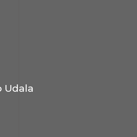
.
o Udala
,