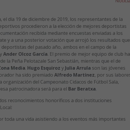
Notici
 el día 19 de diciembre de 2019, los representantes de la
eportivos procedieron a la elección de mejores deportistas
documentación recibida mediante encuestas enviadas a los
ate y a una posterior votación que arrojó los resultados que
deportistas del pasado año, ambos en el campo de la
y
Ander Olcoz García
. El premio de mejor equipo de club ha
de la Peña Pelotazale San Sebastián, mientras que el de
 Zona Media
.
Hugo Esquiroz
y
Julia Arrula
son las jóvenes
orador ha sido premiado
Alfredo Martínez
, por sus labore
 la organización del Campeonato Cidacos de Fútbol Sala,
resa patrocinadora será para el
Bar Beratxa
.
os reconocimientos honoríficos a dos instituciones
Local:
Por toda una vida asistiendo a los eventos más importantes