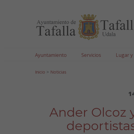
Ayuntamiento de Tafa
Ir al contenido
Ayuntamiento
Servicios
Lugar y
Search for:
Inicio
>
Noticias
1
Ander Olcoz 
deportistas