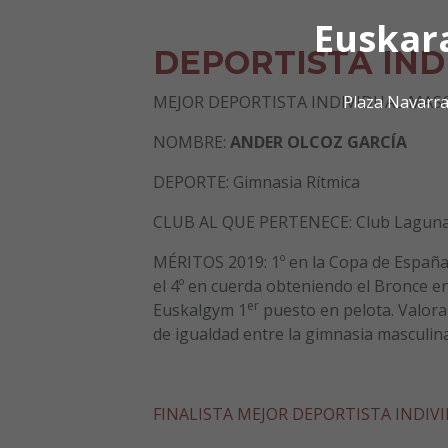
Euskar
DEPORTISTA IND
Plaza Navarra
MEJOR DEPORTISTA INDIVIDUAL MAS
NOMBRE:
ANDER OLCOZ GARCÍA
DEPORTE: Gimnasia Rítmica
CLUB AL QUE PERTENECE: Club Lagun
MÉRITOS 2019: 1º en la Copa de España 
el 4º en cuerda obteniendo el Bronce en
er
Euskalgym 1
puesto en pelota. Valora
de igualdad entre la gimnasia masculin
FINALISTA MEJOR DEPORTISTA INDI