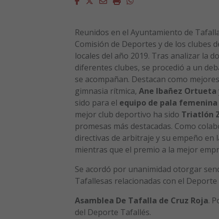
Facebook
Twitter
Email
Imprimir
Whatsapp
Reunidos en el Ayuntamiento de Tafalla,
Comisión de Deportes y de los clubes d
locales del año 2019. Tras analizar la 
diferentes clubes, se procedió a un deb
se acompañan. Destacan como mejores 
gimnasia rítmica,
Ane Ibañez Ortueta
sido para el
equipo de pala femenina
mejor club deportivo ha sido
Triatlón
promesas más destacadas. Como colab
directivas de arbitraje y su empeño en
mientras que el premio a la mejor emp
Se acordó por unanimidad otorgar send
Tafallesas relacionadas con el Deporte 
Asamblea De Tafalla de Cruz Roja
. 
del Deporte Tafallés.