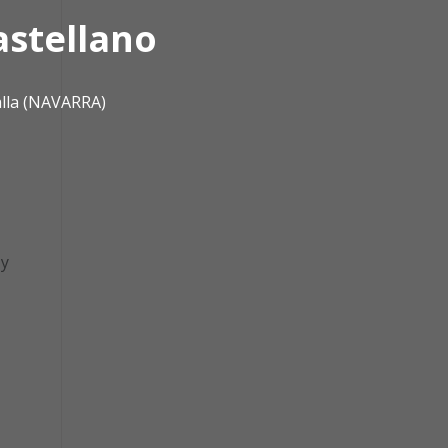
astellano
alla (NAVARRA)
 y