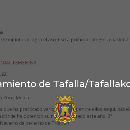
ak
onjuntos y logra el ascenso a primera categoría nacional
IDUAL FEMENINA
LEZ
miento de Tafalla/Tafallak
n Zona Media
 que ha practicado varios deportes entre ellos esquí, pádel
n donde ha obtenido su mejor resultado este año: 3ª
Navarro de Invierno de Triatlón