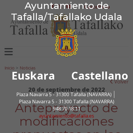
Ayuntamiento de Tafa
Ayuntamiento de
Ir al contenido
Castellano
facebook
twitter
youtube
Tafalla/Tafallako Udala
Search for:
Inicio
>
Noticias
Euskara
Castellano
Volver
20 de septiembre de 2022
Plaza Navarra 5 - 31300 Tafalla (NAVARRA)
Plaza Navarra 5 - 31300 Tafalla (NAVARRA)
Anteproyecto de
948 70 18 11
ayuntamiento@tafalla.es
modificaciones