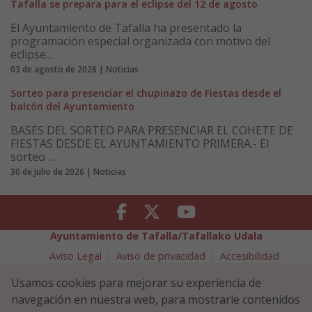
Tafalla se prepara para el eclipse del 12 de agosto
El Ayuntamiento de Tafalla ha presentado la
programación especial organizada con motivo del
eclipse...
03 de agosto de 2026 | Noticias
Sorteo para presenciar el chupinazo de Fiestas desde el
balcón del Ayuntamiento
BASES DEL SORTEO PARA PRESENCIAR EL COHETE DE
FIESTAS DESDE EL AYUNTAMIENTO PRIMERA.- El
sorteo ...
30 de julio de 2026 | Noticias
Facebook
Twitter
Youtube
Ayuntamiento de Tafalla/Tafallako Udala
Aviso Legal
Aviso de privacidad
Accesibilidad
Política de cookies
Usamos cookies para mejorar su experiencia de
Política de Seguridad de la Información
navegación en nuestra web, para mostrarle contenidos
Plaza Navarra 5 - 31300 Tafalla (NAVARRA)
948 70 18 11