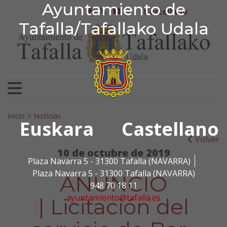
Ayuntamiento de Tafa
Ayuntamiento de
Ir al contenido
Castellano
facebook
twitter
youtube
Tafalla/Tafallako Udala
Search for:
Inicio
>
Noticias
Euskara
Castellano
Volver
10 de octubre de 2019
Plaza Navarra 5 - 31300 Tafalla (NAVARRA)
Plaza Navarra 5 - 31300 Tafalla (NAVARRA)
ANUNCIO
948 70 18 11
ayuntamiento@tafalla.es
| Licitación del