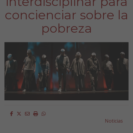
interdisciplinar para
concienciar sobre la
pobreza
Facebook
Twitter
Email
Imprimir
Whatsapp
Noticias