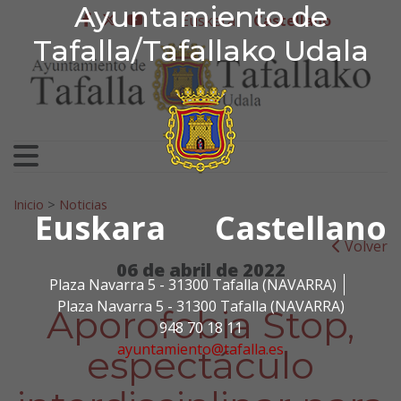
Ayuntamiento de Tafa
Ayuntamiento de
Ir al contenido
Euskera
Castellano
facebook
twitter
youtube
Tafalla/Tafallako Udala
Search for:
Inicio
>
Noticias
Euskara
Castellano
Volver
06 de abril de 2022
Plaza Navarra 5 - 31300 Tafalla (NAVARRA)
Plaza Navarra 5 - 31300 Tafalla (NAVARRA)
Aporofobia Stop,
948 70 18 11
ayuntamiento@tafalla.es
espectáculo