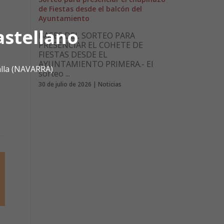
de Fiestas desde el balcón del
Ayuntamiento
astellano
BASES DEL SORTEO PARA
PRESENCIAR EL COHETE DE
FIESTAS DESDE EL
AYUNTAMIENTO PRIMERA.- El
alla (NAVARRA)
sorteo ...
30 de julio de 2026 | Noticias