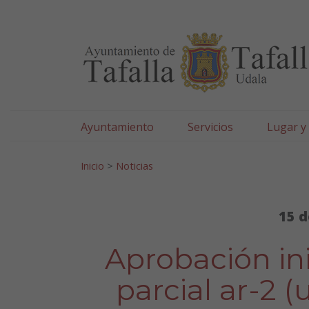
Ayuntamiento de Tafa
Ir al contenido
Ayuntamiento
Servicios
Lugar y
Search for:
Inicio
>
Noticias
15 d
Aprobación ini
parcial ar-2 