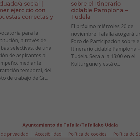
duado/a social |
sobre el Itinerario
mer ejercicio con
ciclable Pamplona –
puestas correctas y
Tudela
a
El próximo miércoles 20 de
ocatoria para la
noviembre Tafalla acogerá u
titución, a través de
Foro de Participación sobre e
bas selectivas, de una
Itinerario ciclable Pamplona 
ción de aspirantes al
Tudela. Será a la 13:00 en el
empeño, mediante
Kulturgune y está o...
ratación temporal, del
to de trabajo de Gr...
Ayuntamiento de Tafalla/Tafallako Udala
 de privacidad
Accesibilidad
Política de cookies
Política de 