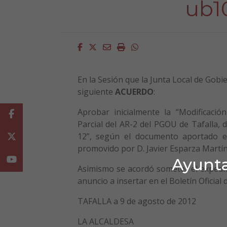
ub1
Facebook
Twitter
Email
Imprimir
Whatsapp
En la Sesión que la Junta Local de Gobi
siguiente
ACUERDO
:
Aprobar inicialmente la “Modificaci
Facebook
Parcial del AR-2 del PGOU de Tafalla,
12”, según el documento aportado e
Twitter
promovido por D. Javier Esparza Martí
Ayunta
Youtube
Asimismo se acordó someter el expedie
anuncio a insertar en el Boletín Oficial
TAFALLA a 9 de agosto de 2012
LA ALCALDESA