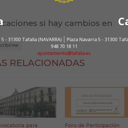
a
C
ficaciones si hay cambios en
 5 - 31300 Tafalla (NAVARRA)
Plaza Navarra 5 - 31300 Taf
948 70 18 11
ayuntamiento@tafalla.es
AS RELACIONADAS
vocatoria para
Foro de Participación