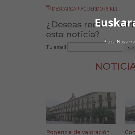
DESCARGAR ACUERDO (8 Kb)
Euskar
¿Deseas recibir noti
esta noticia?
Plaza Navarra
Tu email
NOTICI
Ponencia de valoración
Con