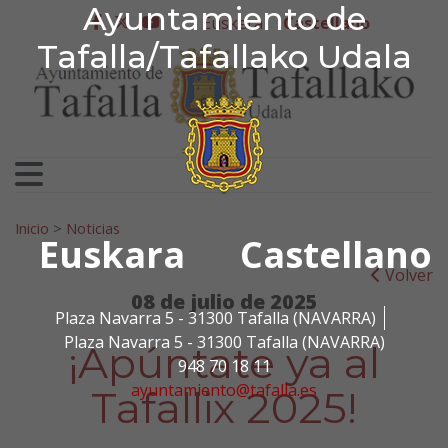
Ayuntamiento de Tafa
Ayuntamiento de
Ir al contenido
Euskera
Castellano
facebook
twitter
youtube
Tafalla/Tafallako Udala
Search for:
Inicio
>
Noticias
Euskara
Castellano
Volver
08 de julio de 2025
Plaza Navarra 5 - 31300 Tafalla (NAVARRA)
Plaza Navarra 5 - 31300 Tafalla (NAVARRA)
¡Apúntate ya al
948 70 18 11
ayuntamiento@tafalla.es
Tafallix 2025!