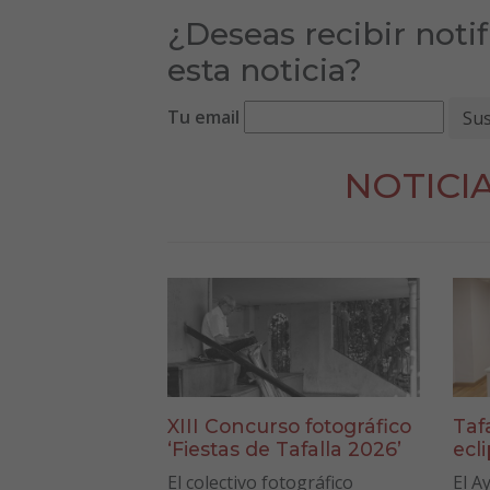
¿Deseas recibir noti
esta noticia?
Tu email
NOTICI
XIII Concurso fotográfico
Taf
‘Fiestas de Tafalla 2026’
ecl
El colectivo fotográfico
El A