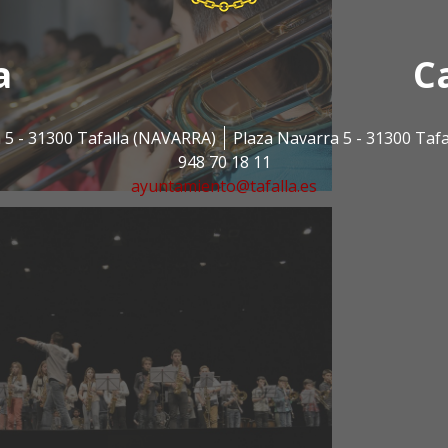
a
C
 5 - 31300 Tafalla (NAVARRA)
Plaza Navarra 5 - 31300 Taf
948 70 18 11
ayuntamiento@tafalla.es