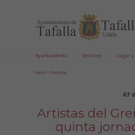
Ayuntamiento de Tafa
Ir al contenido
Ayuntamiento
Servicios
Lugar y
Search for:
Inicio
>
Noticias
07 
Artistas del Gr
quinta jorna