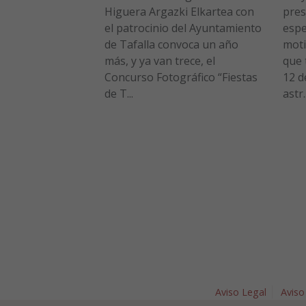
Higuera Argazki Elkartea con
pres
el patrocinio del Ayuntamiento
espe
de Tafalla convoca un año
moti
más, y ya van trece, el
que 
Concurso Fotográfico “Fiestas
12 d
de T...
astr..
Aviso Legal
Aviso