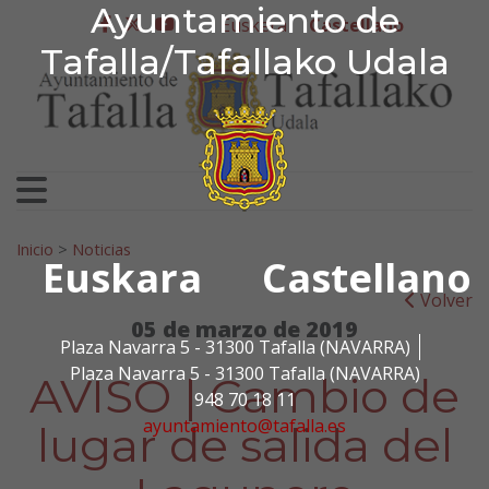
Ayuntamiento de Tafa
Ayuntamiento de
Ir al contenido
Euskera
Castellano
facebook
twitter
youtube
Tafalla/Tafallako Udala
Search for:
Inicio
>
Noticias
Euskara
Castellano
Volver
05 de marzo de 2019
Plaza Navarra 5 - 31300 Tafalla (NAVARRA)
Plaza Navarra 5 - 31300 Tafalla (NAVARRA)
AVISO | Cambio de
948 70 18 11
ayuntamiento@tafalla.es
lugar de salida del