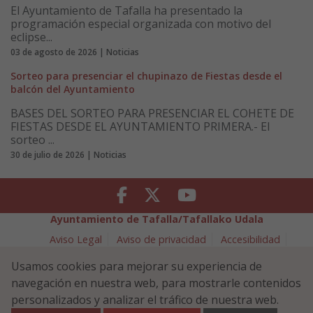
El Ayuntamiento de Tafalla ha presentado la
programación especial organizada con motivo del
eclipse...
03 de agosto de 2026 | Noticias
Sorteo para presenciar el chupinazo de Fiestas desde el
balcón del Ayuntamiento
BASES DEL SORTEO PARA PRESENCIAR EL COHETE DE
FIESTAS DESDE EL AYUNTAMIENTO PRIMERA.- El
sorteo ...
30 de julio de 2026 | Noticias
Facebook
Twitter
Youtube
Ayuntamiento de Tafalla/Tafallako Udala
Aviso Legal
Aviso de privacidad
Accesibilidad
Política de cookies
Usamos cookies para mejorar su experiencia de
Política de Seguridad de la Información
navegación en nuestra web, para mostrarle contenidos
Plaza Navarra 5 - 31300 Tafalla (NAVARRA)
948 70 18 11
personalizados y analizar el tráfico de nuestra web.
ayuntamiento@tafalla.es