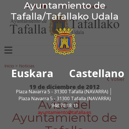
Ayuntamiento de Tafa
Ayuntamiento de
Ir al contenido
Euskera
Castellano
facebook
twitter
youtube
Tafalla/Tafallako Udala
Search for:
Inicio
>
Noticias
Euskara
Castellano
Volver
19 de diciembre de 2012
Plaza Navarra 5 - 31300 Tafalla (NAVARRA)
Plaza Navarra 5 - 31300 Tafalla (NAVARRA)
Aviso del
948 70 18 11
ayuntamiento@tafalla.es
Ayuntamiento de