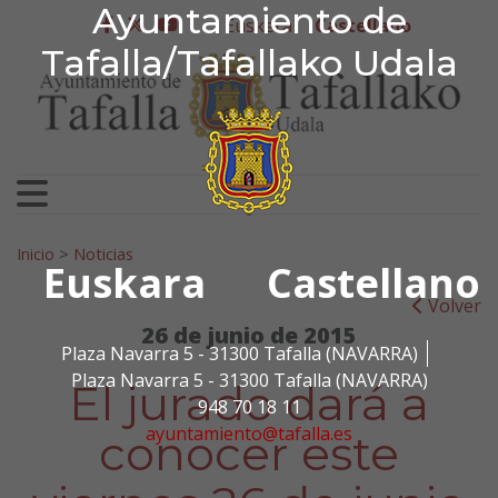
Ayuntamiento de Tafa
Ayuntamiento de
Ir al contenido
Euskera
Castellano
facebook
twitter
youtube
Tafalla/Tafallako Udala
Search for:
Inicio
>
Noticias
Euskara
Castellano
Volver
26 de junio de 2015
Plaza Navarra 5 - 31300 Tafalla (NAVARRA)
Plaza Navarra 5 - 31300 Tafalla (NAVARRA)
El jurado dará a
948 70 18 11
ayuntamiento@tafalla.es
conocer este