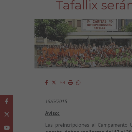
Tafallix será
Facebook
Twitter
Email
Imprimir
Whatsapp
15/6/2015
Facebook
Aviso:
Twitter
Las preincripciones al Campamento U
Youtube
agosto, deben realizarse del 17 al 30