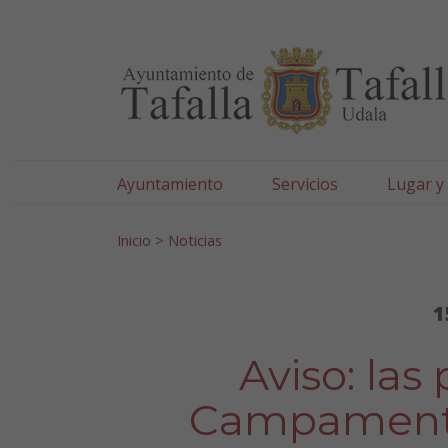
Ayuntamiento de Tafa
Ir al contenido
Ayuntamiento
Servicios
Lugar y
Search for:
Inicio
>
Noticias
1
Aviso: las
Campamento