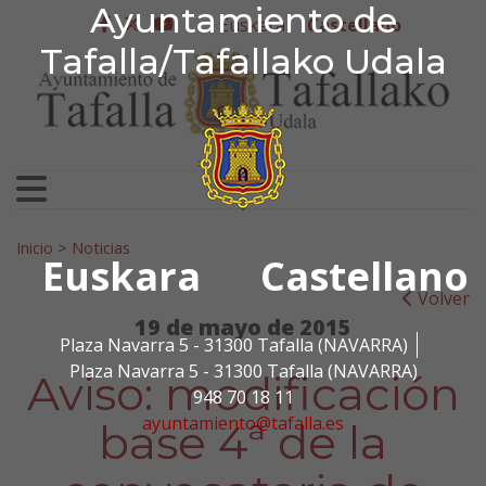
Ayuntamiento de Tafa
Ayuntamiento de
Ir al contenido
Euskera
Castellano
facebook
twitter
youtube
Tafalla/Tafallako Udala
Search for:
Inicio
>
Noticias
Euskara
Castellano
Volver
19 de mayo de 2015
Plaza Navarra 5 - 31300 Tafalla (NAVARRA)
Plaza Navarra 5 - 31300 Tafalla (NAVARRA)
Aviso: modificación
948 70 18 11
ayuntamiento@tafalla.es
base 4ª de la