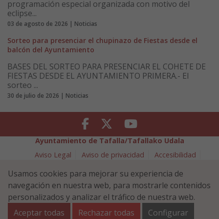
programación especial organizada con motivo del
eclipse...
03 de agosto de 2026 | Noticias
Sorteo para presenciar el chupinazo de Fiestas desde el
balcón del Ayuntamiento
BASES DEL SORTEO PARA PRESENCIAR EL COHETE DE
FIESTAS DESDE EL AYUNTAMIENTO PRIMERA.- El
sorteo ...
30 de julio de 2026 | Noticias
Facebook
Twitter
Youtube
Ayuntamiento de Tafalla/Tafallako Udala
Aviso Legal
Aviso de privacidad
Accesibilidad
Política de cookies
Usamos cookies para mejorar su experiencia de
Política de Seguridad de la Información
navegación en nuestra web, para mostrarle contenidos
Plaza Navarra 5 - 31300 Tafalla (NAVARRA)
948 70 18 11
personalizados y analizar el tráfico de nuestra web.
ayuntamiento@tafalla.es
Aceptar todas
Rechazar todas
Configurar