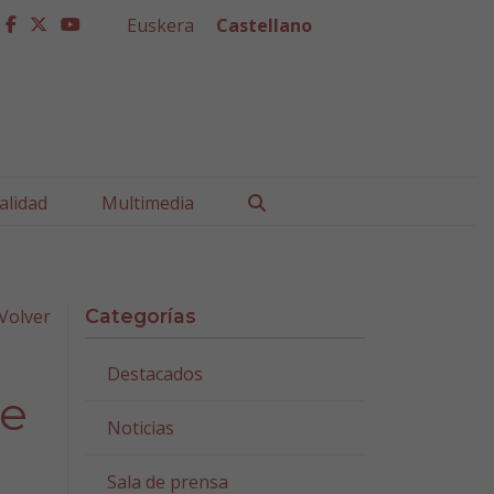
Euskera
Castellano
facebook
twitter
youtube
Buscar
alidad
Multimedia
Volver
Categorías
Destacados
de
Noticias
Sala de prensa