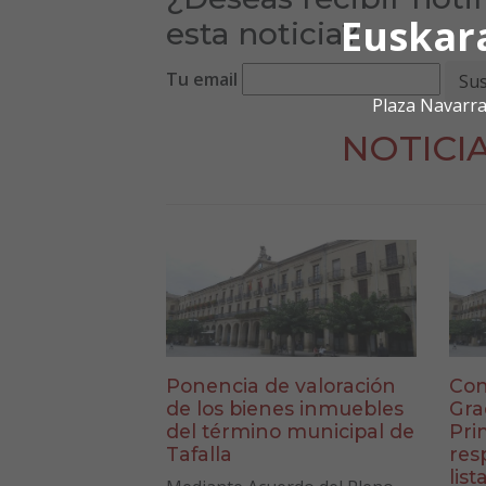
Euskar
esta noticia?
Tu email
Plaza Navarra
NOTICI
Ponencia de valoración
Con
de los bienes inmuebles
Gra
del término municipal de
Pri
Tafalla
res
list