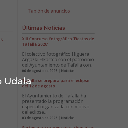
Tablón de anuncios
Últimas Noticias
XIII Concurso fotográfico ‘Fiestas de
os
Tafalla 2026’
El colectivo fotográfico Higuera
Argazki Elkartea con el patrocinio
del Ayuntamiento de Tafalla con...
06 de agosto de 2026 | Noticias
o Udala
Tafalla se prepara para el eclipse
del 12 de agosto
El Ayuntamiento de Tafalla ha
presentado la programación
especial organizada con motivo
del eclipse...
03 de agosto de 2026 | Noticias
Sorteo para presenciar el chupinazo