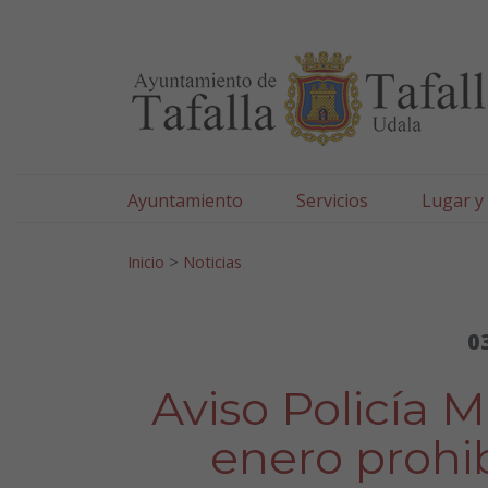
Ayuntamiento de Tafa
Ir al contenido
Ayuntamiento
Servicios
Lugar y
Search for:
Inicio
>
Noticias
0
Aviso Policía 
enero prohib