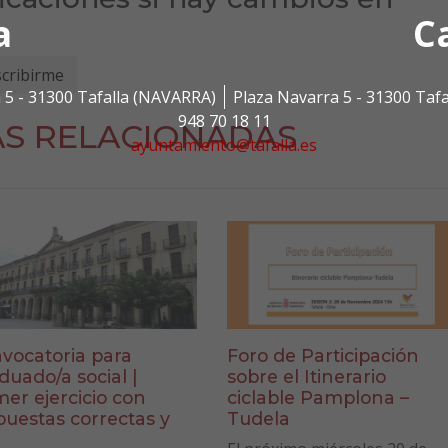
a
C
 5 - 31300 Tafalla (NAVARRA)
Plaza Navarra 5 - 31300 Taf
948 70 18 11
AS RELACIONADAS
ayuntamiento@tafalla.es
vocatoria para
Foro de Participación
duado/a social |
sobre el Itinerario
mer ejercicio con
ciclable Pamplona –
puestas correctas y
Tudela
a