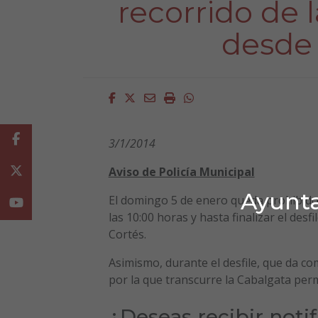
recorrido de 
desde 
Facebook
Twitter
Email
Imprimir
Whatsapp
Facebook
3/1/2014
Aviso de Policía Municipal
Twitter
Ayunta
El domingo 5 de enero queda prohibido 
Youtube
las 10:00 horas y hasta finalizar el des
Cortés.
Asimismo, durante el desfile, que da com
por la que transcurre la Cabalgata perm
¿Deseas recibir noti