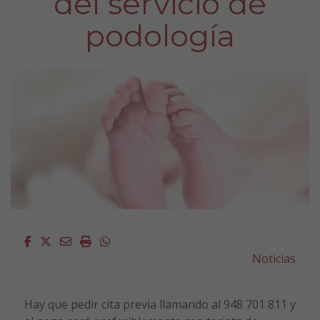
del servicio de
podología
Facebook
Twitter
Email
Imprimir
Whatsapp
Noticias
Hay que pedir cita previa llamando al 948 701 811 y