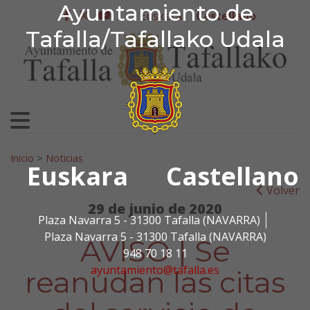
Ayuntamiento de Tafa
Ayuntamiento de
Ir al contenido
Euskera
Castellano
facebook
twitter
youtube
Tafalla/Tafallako Udala
Search for:
Inicio
>
Noticias
Euskara
Castellano
Volver
29 de junio de 2020
Plaza Navarra 5 - 31300 Tafalla (NAVARRA)
Plaza Navarra 5 - 31300 Tafalla (NAVARRA)
AVISO | Se
948 70 18 11
ayuntamiento@tafalla.es
reanudan las citas