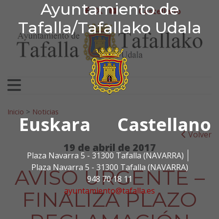
Ayuntamiento de Tafa
Ayuntamiento de
Ir al contenido
Castellano
facebook
twitter
youtube
Tafalla/Tafallako Udala
Search for:
Inicio
>
Noticias
Euskara
Castellano
Volver
19 de abril de 2017
Plaza Navarra 5 - 31300 Tafalla (NAVARRA)
Plaza Navarra 5 - 31300 Tafalla (NAVARRA)
AVISO URGENTE –
948 70 18 11
ayuntamiento@tafalla.es
FINALIZA PLAZO