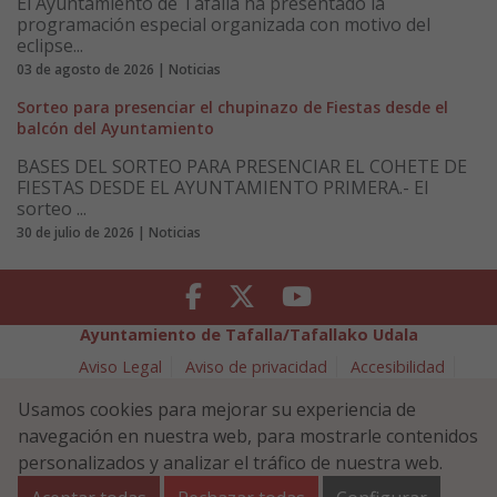
El Ayuntamiento de Tafalla ha presentado la
programación especial organizada con motivo del
eclipse...
03 de agosto de 2026 | Noticias
Sorteo para presenciar el chupinazo de Fiestas desde el
balcón del Ayuntamiento
BASES DEL SORTEO PARA PRESENCIAR EL COHETE DE
FIESTAS DESDE EL AYUNTAMIENTO PRIMERA.- El
sorteo ...
30 de julio de 2026 | Noticias
Facebook
Twitter
Youtube
Ayuntamiento de Tafalla/Tafallako Udala
Aviso Legal
Aviso de privacidad
Accesibilidad
Política de cookies
Usamos cookies para mejorar su experiencia de
Política de Seguridad de la Información
navegación en nuestra web, para mostrarle contenidos
Plaza Navarra 5 - 31300 Tafalla (NAVARRA)
948 70 18 11
personalizados y analizar el tráfico de nuestra web.
ayuntamiento@tafalla.es