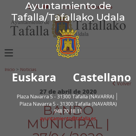
Ayuntamiento de Tafa
Ayuntamiento de
Ir al contenido
Euskera
Castellano
facebook
twitter
youtube
Tafalla/Tafallako Udala
Search for:
Inicio
>
Noticias
Euskara
Castellano
Volver
27 de abril de 2020
Plaza Navarra 5 - 31300 Tafalla (NAVARRA)
Plaza Navarra 5 - 31300 Tafalla (NAVARRA)
BANDO
948 70 18 11
ayuntamiento@tafalla.es
MUNICIPAL |