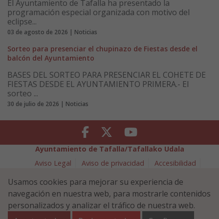
El Ayuntamiento de Tafalla ha presentado la
programación especial organizada con motivo del
eclipse...
03 de agosto de 2026 | Noticias
Sorteo para presenciar el chupinazo de Fiestas desde el
balcón del Ayuntamiento
BASES DEL SORTEO PARA PRESENCIAR EL COHETE DE
FIESTAS DESDE EL AYUNTAMIENTO PRIMERA.- El
sorteo ...
30 de julio de 2026 | Noticias
Facebook
Twitter
Youtube
Ayuntamiento de Tafalla/Tafallako Udala
Aviso Legal
Aviso de privacidad
Accesibilidad
Política de cookies
Usamos cookies para mejorar su experiencia de
Política de Seguridad de la Información
navegación en nuestra web, para mostrarle contenidos
Plaza Navarra 5 - 31300 Tafalla (NAVARRA)
948 70 18 11
personalizados y analizar el tráfico de nuestra web.
ayuntamiento@tafalla.es