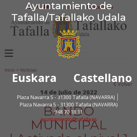
Ayuntamiento de Tafa
Ayuntamiento de
Ir al contenido
Euskera
Castellano
facebook
twitter
youtube
Tafalla/Tafallako Udala
Search for:
Inicio
>
Noticias
Euskara
Castellano
Volver
14 de julio de 2022
Plaza Navarra 5 - 31300 Tafalla (NAVARRA)
Plaza Navarra 5 - 31300 Tafalla (NAVARRA)
BANDO
948 70 18 11
ayuntamiento@tafalla.es
MUNICIPAL