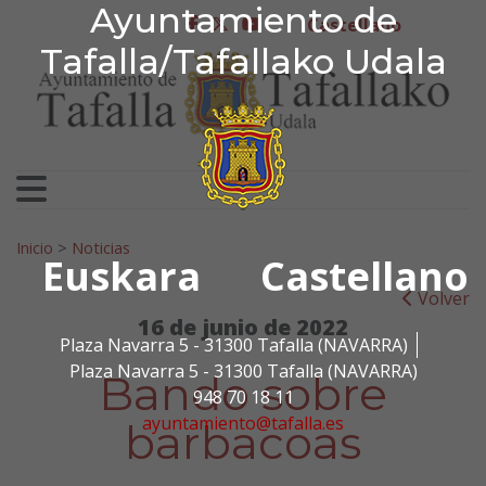
Ayuntamiento de Tafa
Ayuntamiento de
Ir al contenido
Castellano
facebook
twitter
youtube
Tafalla/Tafallako Udala
Search for:
Inicio
>
Noticias
Euskara
Castellano
Volver
16 de junio de 2022
Plaza Navarra 5 - 31300 Tafalla (NAVARRA)
Plaza Navarra 5 - 31300 Tafalla (NAVARRA)
Bando sobre
948 70 18 11
ayuntamiento@tafalla.es
barbacoas