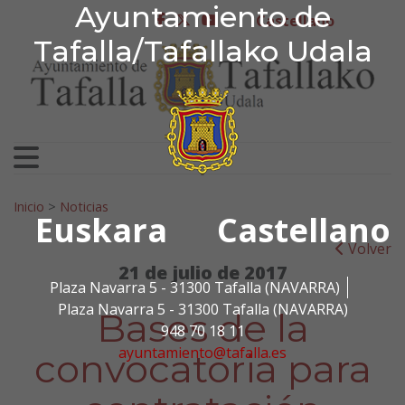
Ayuntamiento de Tafa
Ayuntamiento de
Ir al contenido
Castellano
facebook
twitter
youtube
Tafalla/Tafallako Udala
Search for:
Inicio
>
Noticias
Euskara
Castellano
Volver
21 de julio de 2017
Plaza Navarra 5 - 31300 Tafalla (NAVARRA)
Plaza Navarra 5 - 31300 Tafalla (NAVARRA)
Bases de la
948 70 18 11
ayuntamiento@tafalla.es
convocatoria para