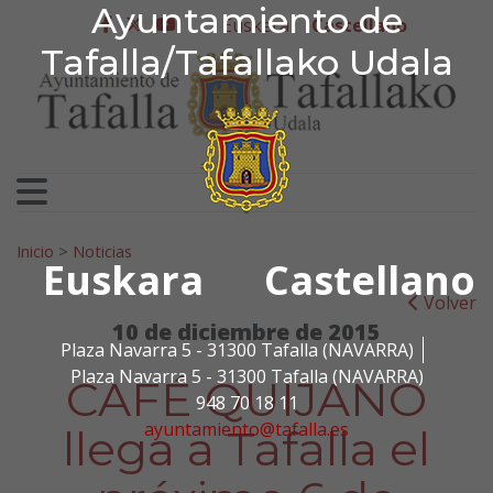
Ayuntamiento de Tafa
Ayuntamiento de
Ir al contenido
Euskera
Castellano
facebook
twitter
youtube
Tafalla/Tafallako Udala
Search for:
Inicio
>
Noticias
Euskara
Castellano
Volver
10 de diciembre de 2015
Plaza Navarra 5 - 31300 Tafalla (NAVARRA)
Plaza Navarra 5 - 31300 Tafalla (NAVARRA)
CAFÉ QUIJANO
948 70 18 11
ayuntamiento@tafalla.es
llega a Tafalla el