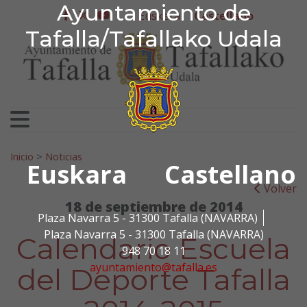
Ayuntamiento de Tafa
Ayuntamiento de
Ir al contenido
Euskera
Castellano
facebook
twitter
youtube
Tafalla/Tafallako Udala
Search for:
Inicio
>
Noticias
Euskara
Castellano
Volver
18 de septiembre de 2014
Plaza Navarra 5 - 31300 Tafalla (NAVARRA)
Plaza Navarra 5 - 31300 Tafalla (NAVARRA)
Calendario Escuela
948 70 18 11
ayuntamiento@tafalla.es
del Deporte Tafalla