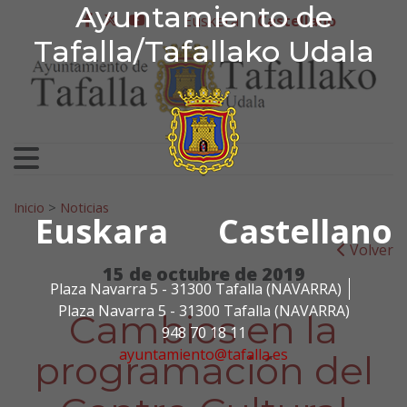
Ayuntamiento de Tafa
Ayuntamiento de
Ir al contenido
Euskera
Castellano
facebook
twitter
youtube
Tafalla/Tafallako Udala
Search for:
Inicio
>
Noticias
Euskara
Castellano
Volver
15 de octubre de 2019
Plaza Navarra 5 - 31300 Tafalla (NAVARRA)
Plaza Navarra 5 - 31300 Tafalla (NAVARRA)
Cambios en la
948 70 18 11
ayuntamiento@tafalla.es
programación del