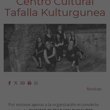
Centro Cultural
Tafalla Kulturgunea
Facebook
Twitter
Email
Imprimir
Whatsapp
Noticias
Por motivos ajenos a la organización el concierto