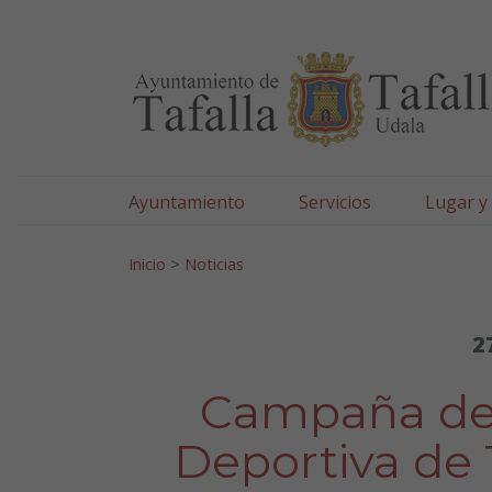
Ayuntamiento de Tafa
Ir al contenido
Ayuntamiento
Servicios
Lugar y
Search for:
Inicio
>
Noticias
2
Campaña de 
Deportiva de 