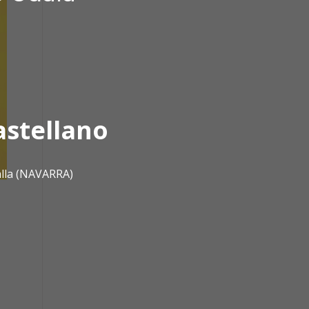
astellano
alla (NAVARRA)