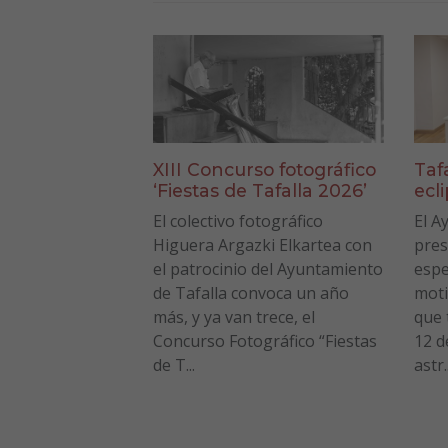
XIII Concurso fotográfico
Taf
‘Fiestas de Tafalla 2026’
ecl
El colectivo fotográfico
El A
Higuera Argazki Elkartea con
pres
el patrocinio del Ayuntamiento
espe
de Tafalla convoca un año
moti
más, y ya van trece, el
que 
Concurso Fotográfico “Fiestas
12 d
de T...
astr..