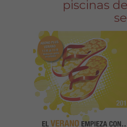
piscinas del
s