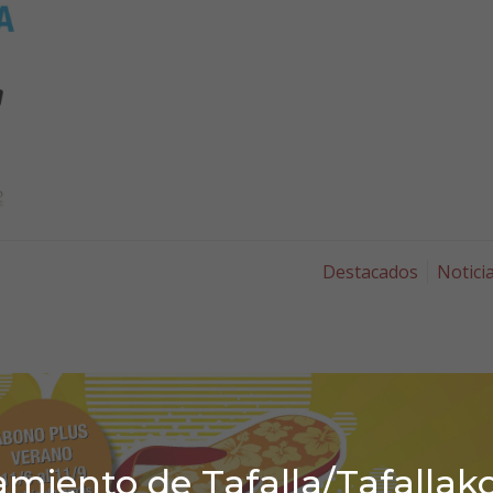
Destacados
Notici
miento de Tafalla/Tafallak