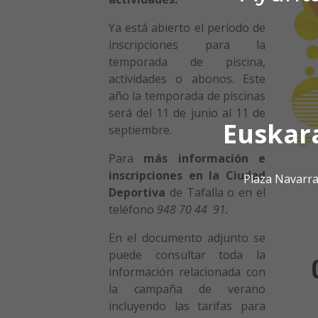
Ya está abierto el período de
inscripciones para la
temporada de piscina,
actividades o abonos. Este
año la temporada de piscinas
será del 11 de junio al 11 de
Euskar
septiembre.
Para
más información e
inscripciones en la Ciudad
Plaza Navarra
Deportiva
de Tafalla o en el
teléfono
948 70 44 91.
En el documento adjunto se
puede consultar toda la
información relacionada con
la campaña de verano
incluyendo las tarifas para