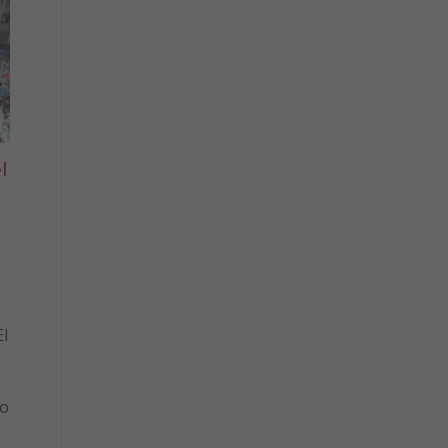
l
l
to