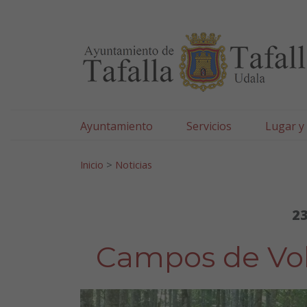
Ayuntamiento de Tafa
Ir al contenido
Ayuntamiento
Servicios
Lugar y
Search for:
Inicio
>
Noticias
23
Campos de Vol