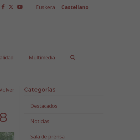
Euskera
Castellano
facebook
twitter
youtube
Buscar
alidad
Multimedia
Volver
Categorías
Destacados
18
Noticias
Sala de prensa