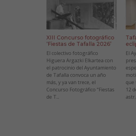
XIII Concurso fotográfico
Taf
‘Fiestas de Tafalla 2026’
ecl
El colectivo fotográfico
El A
Higuera Argazki Elkartea con
pres
el patrocinio del Ayuntamiento
espe
de Tafalla convoca un año
moti
más, y ya van trece, el
que 
Concurso Fotográfico “Fiestas
12 d
de T...
astr..