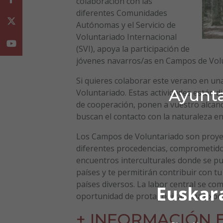
colaboración con las
diferentes Comunidades
Twitter
Autónomas y el Servicio de
Voluntariado Internacional
Youtube
(SVI), apoya la participación de
jóvenes navarros/as en Campos de Volun
Si quieres colaborar este verano en un
Ayunta
Voluntariado. Estas actividades están dir
de cooperación, ponen a vuestro alcance 
buscan el contacto con la naturaleza e
Los Campos de Voluntariado son proyec
diferentes procedencias, comprometidos
encuentros interculturales donde se pu
países y te permitirán contribuir con tu
países diversos. La labor central se co
Euskar
oportunidad de protagonizar una experie
+ INFORMACIÓN E