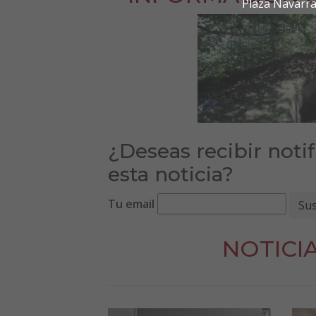
Plaza Navarra
¿Deseas recibir noti
esta noticia?
Tu email
NOTICI