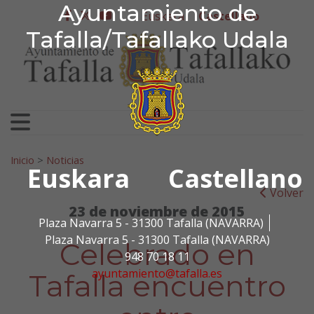
Ayuntamiento de Tafa
Ayuntamiento de
Ir al contenido
Euskera
Castellano
facebook
twitter
youtube
Tafalla/Tafallako Udala
Search for:
Inicio
>
Noticias
Euskara
Castellano
Volver
23 de noviembre de 2015
Plaza Navarra 5 - 31300 Tafalla (NAVARRA)
Plaza Navarra 5 - 31300 Tafalla (NAVARRA)
Celebrado en
948 70 18 11
ayuntamiento@tafalla.es
Tafalla encuentro