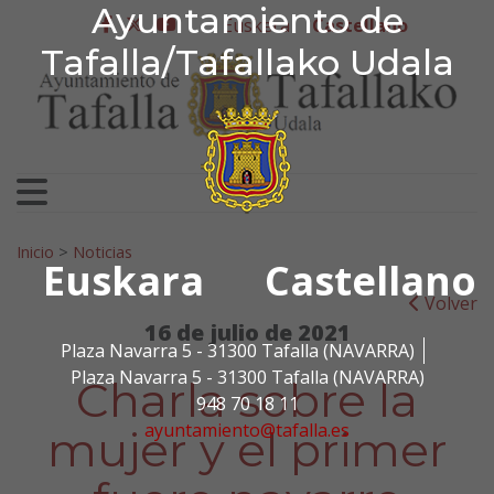
Ayuntamiento de Tafa
Ayuntamiento de
Ir al contenido
Euskera
Castellano
facebook
twitter
youtube
Tafalla/Tafallako Udala
Search for:
Inicio
>
Noticias
Euskara
Castellano
Volver
16 de julio de 2021
Plaza Navarra 5 - 31300 Tafalla (NAVARRA)
Plaza Navarra 5 - 31300 Tafalla (NAVARRA)
Charla sobre la
948 70 18 11
ayuntamiento@tafalla.es
mujer y el primer