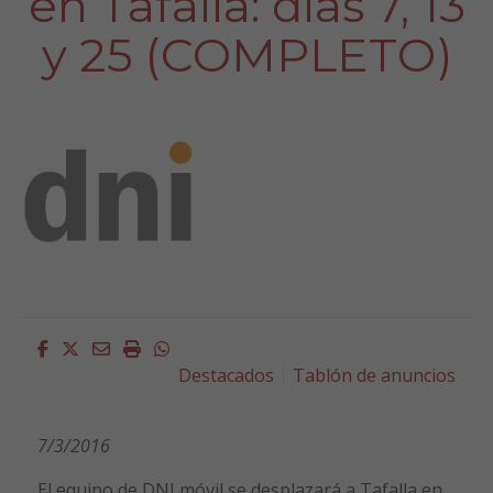
en Tafalla: días 7, 13
y 25 (COMPLETO)
Facebook
Twitter
Email
Imprimir
Whatsapp
Destacados
Tablón de anuncios
7/3/2016
El equipo de DNI móvil se desplazará a Tafalla en