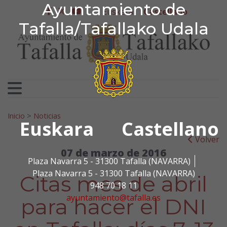
Ayuntamiento de Tafa
Ayuntamiento de
Ir al contenido
Euskera
Castellano
facebook
twitter
youtube
Tafalla/Tafallako Udala
Search for:
Inicio
>
Noticias
Euskara
Castellano
Volver
07 de marzo de 2016
Plaza Navarra 5 - 31300 Tafalla (NAVARRA)
Plaza Navarra 5 - 31300 Tafalla (NAVARRA)
Citas mes de abril
948 70 18 11
ayuntamiento@tafalla.es
para hacer el DNI