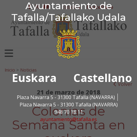
Ayuntamiento de Tafa
Ayuntamiento de
Ir al contenido
Euskera
Castellano
facebook
twitter
youtube
Tafalla/Tafallako Udala
Search for:
Inicio
>
Noticias
Euskara
Castellano
Volver
21 de marzo de 2018
Plaza Navarra 5 - 31300 Tafalla (NAVARRA)
Plaza Navarra 5 - 31300 Tafalla (NAVARRA)
Colonias de
948 70 18 11
ayuntamiento@tafalla.es
Semana Santa en