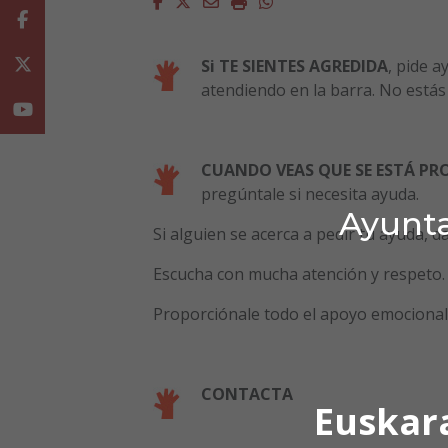
Facebook
Twitter
Email
Imprimir
Whatsapp
Facebook
Twitter
Si TE SIENTES AGREDIDA
, pide a
atendiendo en la barra. No estás 
Youtube
CUANDO VEAS QUE SE ESTÁ P
pregúntale si necesita ayuda.
Ayunta
Si alguien se acerca a pedir tu ayuda, da
Escucha con mucha atención y respeto.
Proporciónale todo el apoyo emocional. 
CONTACTA
Euskar