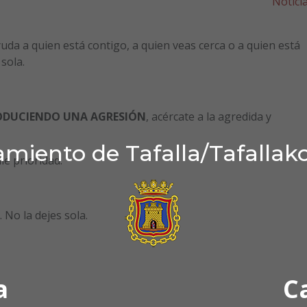
Notici
yuda a quien está contigo, a quien veas cerca o a quien está
sola.
RODUCIENDO UNA AGRESIÓN
, acércate a la agredida y
miento de Tafalla/Tafallak
le prioridad.
No la dejes sola.
a
C