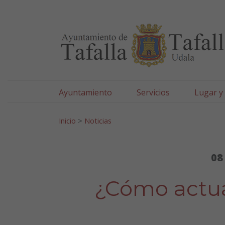
Ayuntamiento de Tafa
Ir al contenido
Ayuntamiento
Servicios
Lugar y
Search for:
Inicio
>
Noticias
08
¿Cómo actua