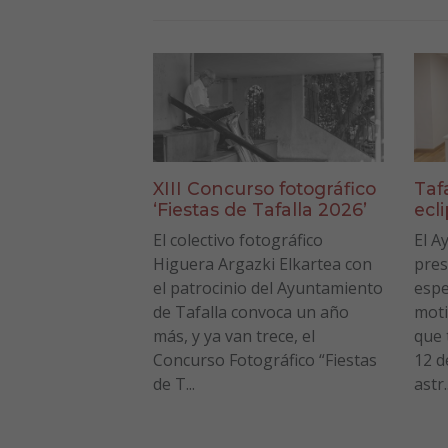
XIII Concurso fotográfico
Taf
‘Fiestas de Tafalla 2026’
ecl
El colectivo fotográfico
El A
Higuera Argazki Elkartea con
pres
el patrocinio del Ayuntamiento
espe
de Tafalla convoca un año
moti
más, y ya van trece, el
que 
Concurso Fotográfico “Fiestas
12 d
de T...
astr..