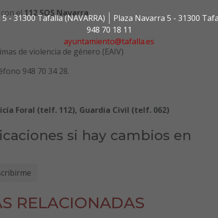
 con el
112 SOS Navarra
.
 5 - 31300 Tafalla (NAVARRA)
Plaza Navarra 5 - 31300 Taf
948 70 18 11
ayuntamiento@tafalla.es
timas de violencia de género (EAIV)
éfono 948 70 34 28.
icía Foral (telf. 112), Guardia Civil (telf. 062)
ficaciones si hay cambios en
AS RELACIONADAS