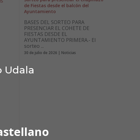
as
de Fiestas desde el balcón del
Ayuntamiento
BASES DEL SORTEO PARA
PRESENCIAR EL COHETE DE
FIESTAS DESDE EL
AYUNTAMIENTO PRIMERA.- El
sorteo ...
30 de julio de 2026 | Noticias
o Udala
astellano