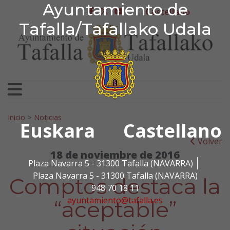
Ayuntamiento de Tafa
Ayuntamiento de
Ir al contenido
Castellano
facebook
twitter
youtube
Tafalla/Tafallako Udala
Search for:
Inicio
>
Noticias
Euskara
Castellano
Volver
18 de noviembre de 2016
Plaza Navarra 5 - 31300 Tafalla (NAVARRA)
Plaza Navarra 5 - 31300 Tafalla (NAVARRA)
Comptos destaca la
948 70 18 11
ayuntamiento@tafalla.es
“aceptable”