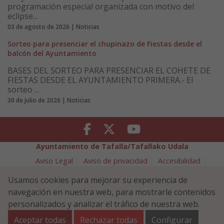
programación especial organizada con motivo del
eclipse...
03 de agosto de 2026 | Noticias
Sorteo para presenciar el chupinazo de Fiestas desde el
balcón del Ayuntamiento
BASES DEL SORTEO PARA PRESENCIAR EL COHETE DE
FIESTAS DESDE EL AYUNTAMIENTO PRIMERA.- El
sorteo ...
30 de julio de 2026 | Noticias
Facebook
Twitter
Youtube
Ayuntamiento de Tafalla/Tafallako Udala
Aviso Legal
Aviso de privacidad
Accesibilidad
Política de cookies
Usamos cookies para mejorar su experiencia de
Política de Seguridad de la Información
navegación en nuestra web, para mostrarle contenidos
Plaza Navarra 5 - 31300 Tafalla (NAVARRA)
948 70 18 11
personalizados y analizar el tráfico de nuestra web.
ayuntamiento@tafalla.es
Aceptar todas
Rechazar todas
Configurar