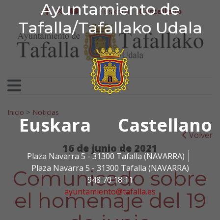
Ayuntamiento de Tafa
Ayuntamiento de
Ir al contenido
Euskera
Castellano
facebook
twitter
youtube
Tafalla/Tafallako Udala
Search for:
Inicio
>
Noticias
Euskara
Castellano
Volver
16 de junio de 2021
Plaza Navarra 5 - 31300 Tafalla (NAVARRA)
Plaza Navarra 5 - 31300 Tafalla (NAVARRA)
Comunicado sobre
948 70 18 11
ayuntamiento@tafalla.es
el homenaje del 19