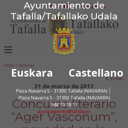
Ayuntamiento de Tafa
Ayuntamiento de
Ir al contenido
Castellano
facebook
twitter
youtube
Tafalla/Tafallako Udala
Search for:
Inicio
>
Noticias
Euskara
Castellano
Volver
21 de marzo de 2017
Plaza Navarra 5 - 31300 Tafalla (NAVARRA)
Plaza Navarra 5 - 31300 Tafalla (NAVARRA)
Concurso literario
948 70 18 11
ayuntamiento@tafalla.es
“Ager Vasconum”,