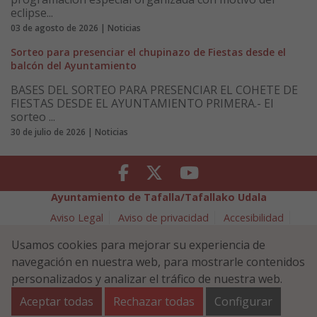
eclipse...
03 de agosto de 2026 | Noticias
Sorteo para presenciar el chupinazo de Fiestas desde el
balcón del Ayuntamiento
BASES DEL SORTEO PARA PRESENCIAR EL COHETE DE
FIESTAS DESDE EL AYUNTAMIENTO PRIMERA.- El
sorteo ...
30 de julio de 2026 | Noticias
Facebook
Twitter
Youtube
Ayuntamiento de Tafalla/Tafallako Udala
Aviso Legal
Aviso de privacidad
Accesibilidad
Política de cookies
Usamos cookies para mejorar su experiencia de
Política de Seguridad de la Información
navegación en nuestra web, para mostrarle contenidos
Plaza Navarra 5 - 31300 Tafalla (NAVARRA)
948 70 18 11
personalizados y analizar el tráfico de nuestra web.
ayuntamiento@tafalla.es
Aceptar todas
Rechazar todas
Configurar