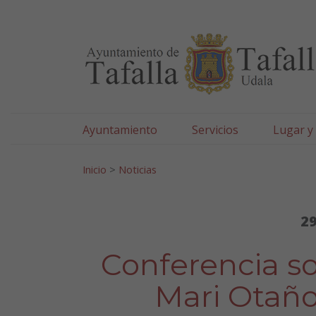
Ayuntamiento de Tafa
Ir al contenido
Ayuntamiento
Servicios
Lugar y
Search for:
Inicio
>
Noticias
29
Conferencia so
Mari Otaño