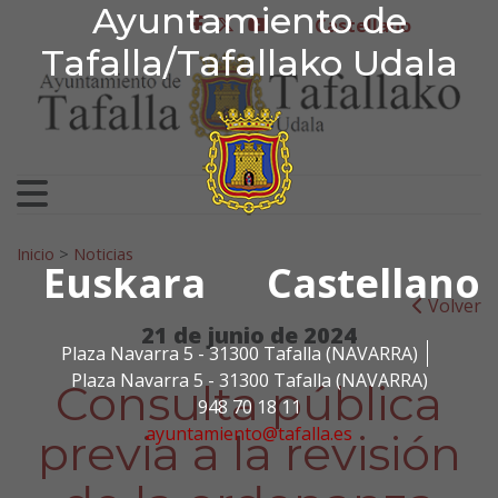
Ayuntamiento de Tafa
Ayuntamiento de
Ir al contenido
Castellano
facebook
twitter
youtube
Tafalla/Tafallako Udala
Search for:
Inicio
>
Noticias
Euskara
Castellano
Volver
21 de junio de 2024
Plaza Navarra 5 - 31300 Tafalla (NAVARRA)
Plaza Navarra 5 - 31300 Tafalla (NAVARRA)
Consulta pública
948 70 18 11
ayuntamiento@tafalla.es
previa a la revisión