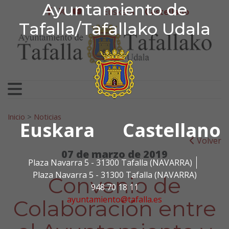
Ayuntamiento de Tafa
Ayuntamiento de
Ir al contenido
Euskera
Castellano
facebook
twitter
youtube
Tafalla/Tafallako Udala
Search for:
Inicio
>
Noticias
Euskara
Castellano
Volver
07 de marzo de 2019
Plaza Navarra 5 - 31300 Tafalla (NAVARRA)
Plaza Navarra 5 - 31300 Tafalla (NAVARRA)
Convenio de
948 70 18 11
ayuntamiento@tafalla.es
Colaboración entre