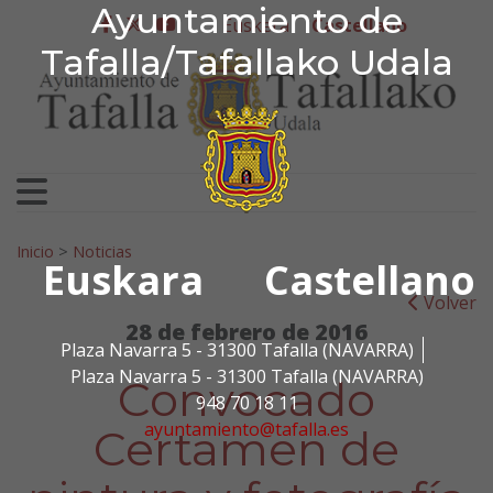
Ayuntamiento de Tafa
Ayuntamiento de
Ir al contenido
Euskera
Castellano
facebook
twitter
youtube
Tafalla/Tafallako Udala
Search for:
Inicio
>
Noticias
Euskara
Castellano
Volver
28 de febrero de 2016
Plaza Navarra 5 - 31300 Tafalla (NAVARRA)
Plaza Navarra 5 - 31300 Tafalla (NAVARRA)
Convocado
948 70 18 11
ayuntamiento@tafalla.es
Certamen de