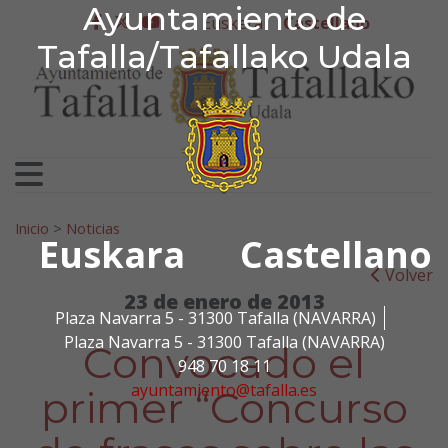
Ayuntamiento de Tafa
Ayuntamiento de
Ir al contenido
Euskera
Castellano
facebook
twitter
youtube
Tafalla/Tafallako Udala
Search for:
Inicio
>
Noticias
Euskara
Castellano
Volver
23 de enero de 2013
Plaza Navarra 5 - 31300 Tafalla (NAVARRA)
Plaza Navarra 5 - 31300 Tafalla (NAVARRA)
Convocado el
948 70 18 11
ayuntamiento@tafalla.es
primer “Concurso