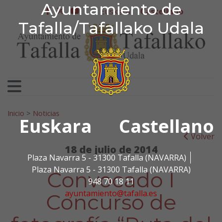
Ayuntamiento de Tafa
Ayuntamiento de
Ir al contenido
Euskera
Castellano
facebook
twitter
youtube
Tafalla/Tafallako Udala
Search for:
Inicio
>
Noticias
Euskara
Castellano
Volver
18 de julio de 2014
Plaza Navarra 5 - 31300 Tafalla (NAVARRA)
Plaza Navarra 5 - 31300 Tafalla (NAVARRA)
Convocado I
948 70 18 11
ayuntamiento@tafalla.es
Concurso de