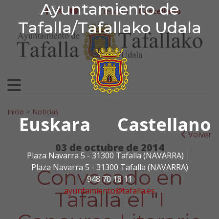
Ayuntamiento de Tafa
Ayuntamiento de
Ir al contenido
Euskera
Castellano
facebook
twitter
youtube
Tafalla/Tafallako Udala
Search for:
Inicio
>
Noticias
Euskara
Castellano
Volver
03 de octubre de 2014
Plaza Navarra 5 - 31300 Tafalla (NAVARRA)
Plaza Navarra 5 - 31300 Tafalla (NAVARRA)
Convocado en
948 70 18 11
ayuntamiento@tafalla.es
Tafalla el "I