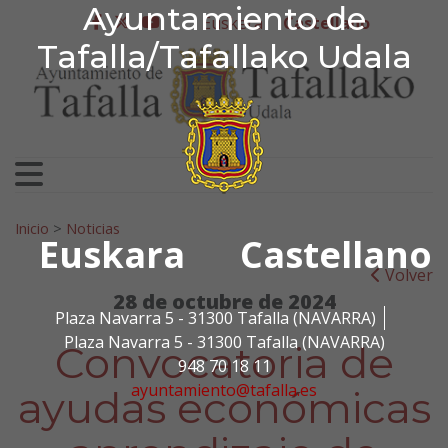
Ayuntamiento de Tafa
Ayuntamiento de
Ir al contenido
Euskera
Castellano
facebook
twitter
youtube
Tafalla/Tafallako Udala
Search for:
Inicio
>
Noticias
Euskara
Castellano
Volver
28 de octubre de 2024
Plaza Navarra 5 - 31300 Tafalla (NAVARRA)
Plaza Navarra 5 - 31300 Tafalla (NAVARRA)
Convocatoria de
948 70 18 11
ayuntamiento@tafalla.es
ayudas económicas