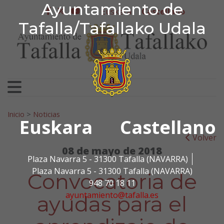
Ayuntamiento de Tafa
Ayuntamiento de
Ir al contenido
Euskera
Castellano
facebook
twitter
youtube
Tafalla/Tafallako Udala
Search for:
Inicio
>
Noticias
Euskara
Castellano
Volver
08 de mayo de 2018
Plaza Navarra 5 - 31300 Tafalla (NAVARRA)
Plaza Navarra 5 - 31300 Tafalla (NAVARRA)
Convocatoria de
948 70 18 11
ayuntamiento@tafalla.es
ayudas para el