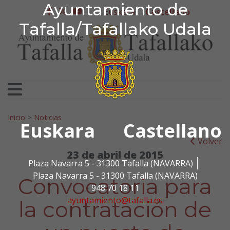
Ayuntamiento de Tafa
Ayuntamiento de
Ir al contenido
Euskera
Castellano
facebook
twitter
youtube
Tafalla/Tafallako Udala
Search for:
Inicio
>
Noticias
Euskara
Castellano
Volver
23 de abril de 2015
Plaza Navarra 5 - 31300 Tafalla (NAVARRA)
Plaza Navarra 5 - 31300 Tafalla (NAVARRA)
Convocatoria para
948 70 18 11
ayuntamiento@tafalla.es
la contratación de