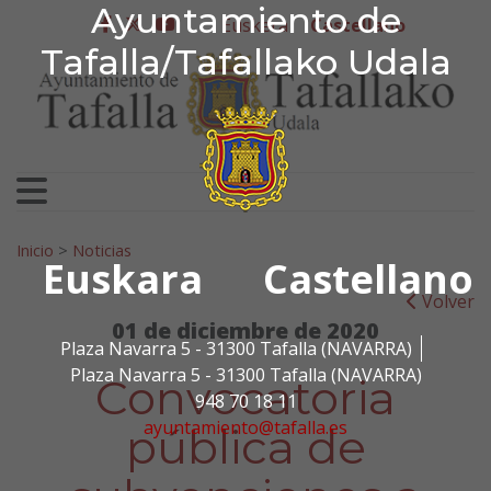
Ayuntamiento de Tafa
Ayuntamiento de
Ir al contenido
Euskera
Castellano
facebook
twitter
youtube
Tafalla/Tafallako Udala
Search for:
Inicio
>
Noticias
Euskara
Castellano
Volver
01 de diciembre de 2020
Plaza Navarra 5 - 31300 Tafalla (NAVARRA)
Plaza Navarra 5 - 31300 Tafalla (NAVARRA)
Convocatoria
948 70 18 11
ayuntamiento@tafalla.es
pública de